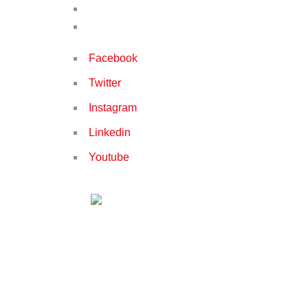
(+233) 540115588 / (+233) 503651338
info@rectrain.com
Facebook
Twitter
Instagram
Linkedin
Youtube
HOME