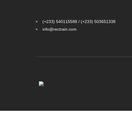
(+233) 540115588 / (+233) 503651338
info@rectrain.com