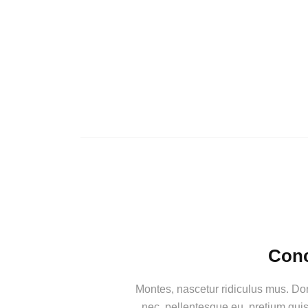
Conc
Montes, nascetur ridiculus mus. Don
nec, pellentesque eu, pretium qui