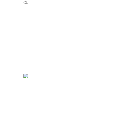
cu.
Useful links
Recruitment
Training
HR Office Management
Payroll
HR Consulting